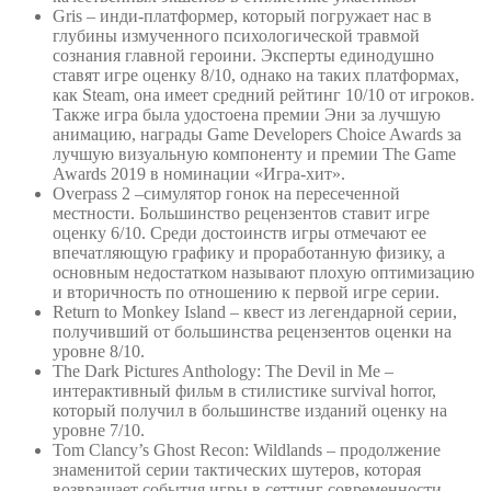
Gris – инди-платформер, который погружает нас в
глубины измученного психологической травмой
сознания главной героини. Эксперты единодушно
ставят игре оценку 8/10, однако на таких платформах,
как Steam, она имеет средний рейтинг 10/10 от игроков.
Также игра была удостоена премии Эни за лучшую
анимацию, награды Game Developers Choice Awards за
лучшую визуальную компоненту и премии The Game
Awards 2019 в номинации «Игра-хит».
Overpass 2 –симулятор гонок на пересеченной
местности. Большинство рецензентов ставит игре
оценку 6/10. Среди достоинств игры отмечают ее
впечатляющую графику и проработанную физику, а
основным недостатком называют плохую оптимизацию
и вторичность по отношению к первой игре серии.
Return to Monkey Island – квест из легендарной серии,
получивший от большинства рецензентов оценки на
уровне 8/10.
The Dark Pictures Anthology: The Devil in Me –
интерактивный фильм в стилистике survival horror,
который получил в большинстве изданий оценку на
уровне 7/10.
Tom Clancy’s Ghost Recon: Wildlands – продолжение
знаменитой серии тактических шутеров, которая
возвращает события игры в сеттинг современности.