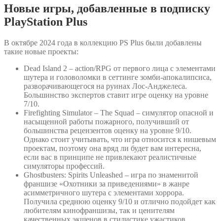
Новые игры, добавленные в подписку
PlayStation Plus
В октябре 2024 года в коллекцию PS Plus были добавлены
такие новые проекты:
Dead Island 2 – action/RPG от первого лица с элементами
шутера и головоломки в сеттинге зомби-апокалипсиса,
разворачивающегося на руинах Лос-Анджелеса.
Большинство экспертов ставит игре оценку на уровне
7/10.
Firefighting Simulator – The Squad – симулятор опасной и
насыщенной работы пожарного, получивший от
большинства рецензентов оценку на уровне 9/10.
Однако стоит учитывать, что игра относится к нишевым
проектам, поэтому она вряд ли будет вам интересна,
если вас в принципе не привлекают реалистичные
симуляторы профессий.
Ghostbusters: Spirits Unleashed – игра по знаменитой
франшизе «Охотники за приведениями» в жанре
асимметричного шутера с элементами хоррора.
Получила среднюю оценку 9/10 и отлично подойдет как
любителям кинофраншизы, так и ценителям
качественных экшенов в стилистике ужастиков.