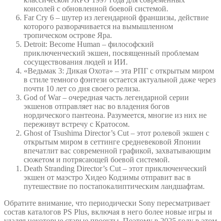
консолей с обновленной боевой системой.
Far Cry 6 – шутер из легендарной франшизы, действие
которого разворачивается на вымышленном
тропическом острове Яра.
Detroit: Become Human – философский
приключенческий экшен, посвященный проблемам
сосуществования людей и ИИ.
«Ведьмак 3: Дикая Охота» – эта РПГ с открытым миром
в стиле темного фэнтези остается актуальной даже через
почти 10 лет со дня своего релиза.
God of War – очередная часть легендарной серии
экшенов отправляет нас во владения богов
нордического пантеона. Разумеется, многие из них не
переживут встречу с Кратосом.
Ghost of Tsushima Director’s Cut – этот ролевой экшен с
открытым миром в сеттинге средневековой Японии
впечатлит вас современной графикой, захватывающим
сюжетом и потрясающей боевой системой.
Death Stranding Director’s Cut – этот приключенческий
экшен от маэстро Хидео Кодзимы отправит вас в
путешествие по постапокалиптическим ландшафтам.
Обратите внимание, что периодически Sony пересматривает
состав каталогов PS Plus, включая в него более новые игры и
удаляя некоторые старые проекты. Поэтому в 2025 году в этом