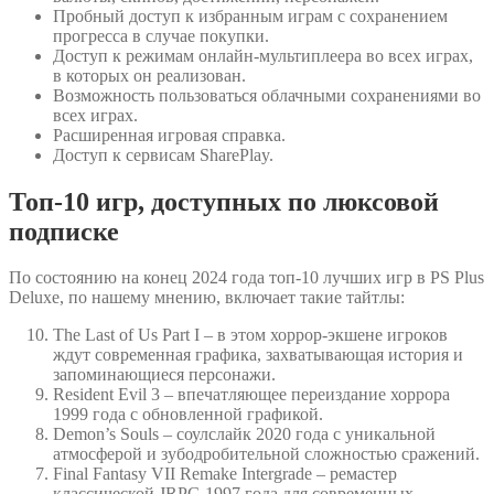
Пробный доступ к избранным играм с сохранением
прогресса в случае покупки.
Доступ к режимам онлайн-мультиплеера во всех играх,
в которых он реализован.
Возможность пользоваться облачными сохранениями во
всех играх.
Расширенная игровая справка.
Доступ к сервисам SharePlay.
Топ-10 игр, доступных по люксовой
подписке
По состоянию на конец 2024 года топ-10 лучших игр в PS Plus
Deluxe, по нашему мнению, включает такие тайтлы:
The Last of Us Part I – в этом хоррор-экшене игроков
ждут современная графика, захватывающая история и
запоминающиеся персонажи.
Resident Evil 3 – впечатляющее переиздание хоррора
1999 года с обновленной графикой.
Demon’s Souls – соулслайк 2020 года с уникальной
атмосферой и зубодробительной сложностью сражений.
Final Fantasy VII Remake Intergrade – ремастер
классической JRPG 1997 года для современных