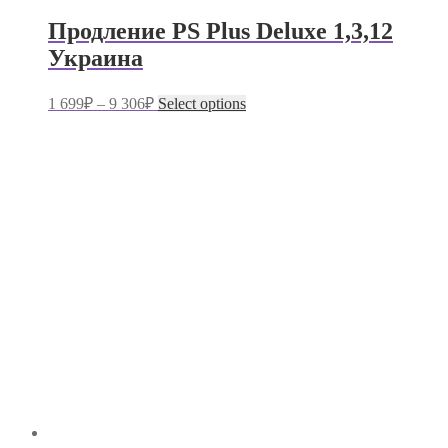
Продление PS Plus Deluxe 1,3,12
Украина
1 699
₽
–
9 306
₽
Select options