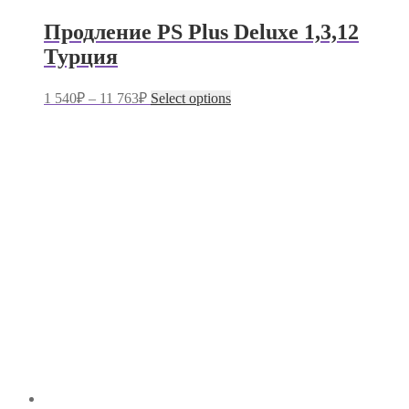
Продление PS Plus Deluxe 1,3,12
Турция
1 540
₽
–
11 763
₽
Select options